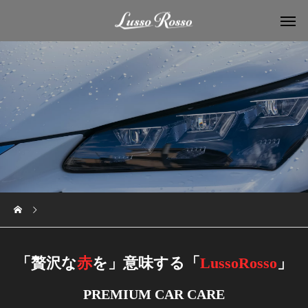
「
贅沢な
赤
を
」
意味する「
LussoRosso
」
PREMIUM CAR CARE